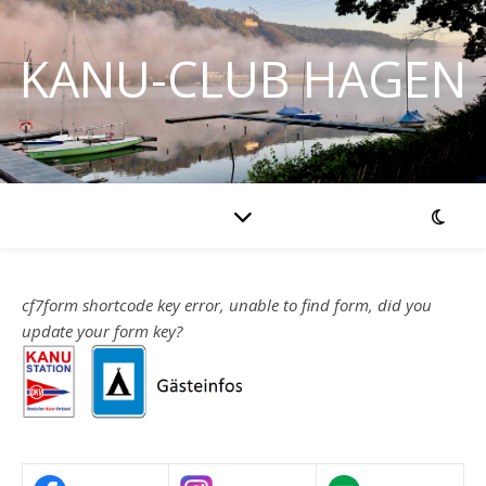
KANU-CLUB HAGEN
cf7form shortcode key error, unable to find form, did you
update your form key?